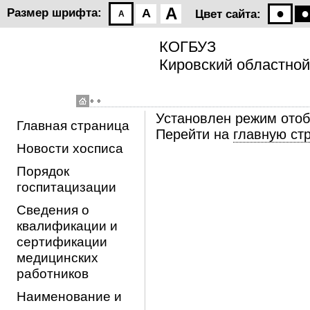
A
●
●
Размер шрифта:
A
Цвет сайта:
A
КОГБУЗ
Кировский областной
◦ ◦
Установлен режим ото
Главная страница
Перейти на
главную ст
Новости хосписа
Порядок
госпитацизации
Сведения о
квалификации и
сертификации
медицинских
работников
Наименование и