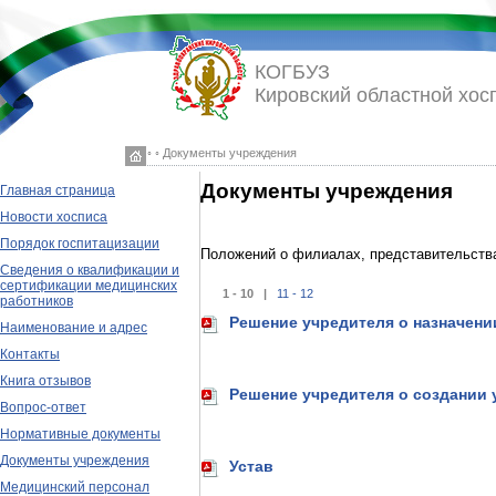
КОГБУЗ
Кировский областной хос
◦ ◦ Документы учреждения
Документы учреждения
Главная страница
Новости хосписа
Порядок госпитацизации
Положений о филиалах, представительства
Сведения о квалификации и
сертификации медицинских
1 - 10 |
11 - 12
работников
Решение учредителя о назначени
Наименование и адрес
Контакты
Книга отзывов
Решение учредителя о создании
Вопрос-ответ
Нормативные документы
Документы учреждения
Устав
Медицинский персонал