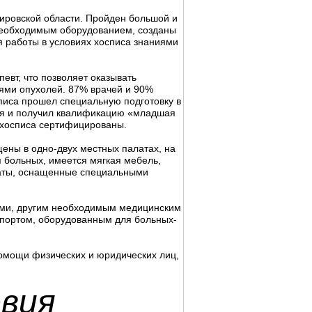
ировской области. Пройден большой и
необходимым оборудованием, созданы
 работы в условиях хосписа знаниями
евт, что позволяет оказывать
ми опухолей. 87% врачей и 90%
иса прошел специальную подготовку в
ия и получил квалификацию «младшая
 хосписа сертифицированы.
ны в одно-двух местных палатах, на
 больных, имеется мягкая мебель,
наты, оснащенные специальными
ами, другим необходимым медицинским
портом, оборудованным для больных-
помощи физических и юридических лиц,
овия