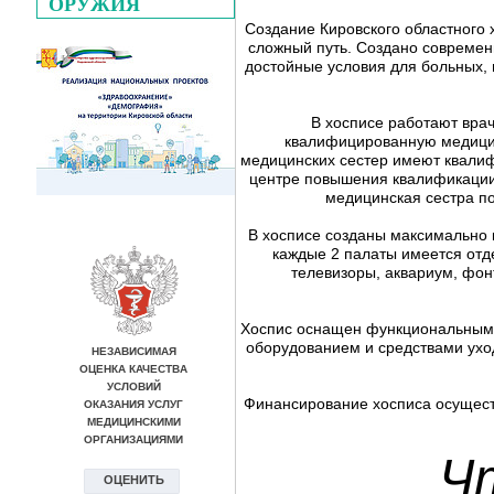
ОРУЖИЯ
Создание Кировского областного
сложный путь. Создано совреме
достойные условия для больных,
В хосписе работают врач
квалифицированную медицин
медицинских сестер имеют квали
центре повышения квалификации
медицинская сестра п
В хосписе созданы максимально
каждые 2 палаты имеется отд
телевизоры, аквариум, фон
Хоспис оснащен функциональными
оборудованием и средствами ухо
Финансирование хосписа осуществ
Ч