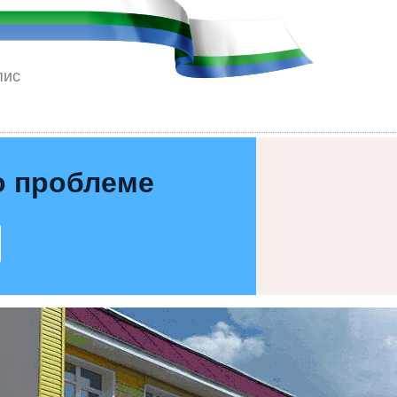
пис
о проблеме