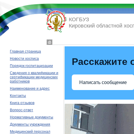
КОГБУЗ
Кировский областной хос
Главная страница
Расскажите 
Новости хосписа
Порядок госпитацизации
Сведения о квалификации и
сертификации медицинских
работников
Написать сообщение
Наименование и адрес
Контакты
Книга отзывов
Вопрос-ответ
Нормативные документы
Документы учреждения
Медицинский персонал