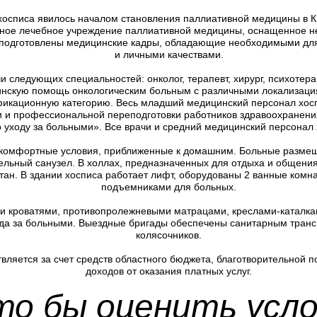
 хосписа явилось началом становления паллиативной медицины в К
нное лечебное учреждение паллиативной медицины, оснащенное 
 подготовлены медицинские кадры, обладающие необходимыми для
и личными качествами.
и следующих специальностей: онколог, терапевт, хирург, психотерап
скую помощь онкологическим больным с различными локализация
фикационную категорию. Весь младший медицинский персонал хосп
 и профессиональной переподготовки работников здравоохранен
о уходу за больными». Все врачи и средний медицинский персонал
 комфортные условия, приближенные к домашним. Больные размеще
ельный санузел. В холлах, предназначенных для отдыха и общения
тан. В здании хосписа работает лифт, оборудованы 2 ванные ком
подъемниками для больных.
 кроватями, противопролежневыми матрацами, креслами-каталк
да за больными. Выездные бригады обеспечены санитарным транс
колясочников.
ляется за счет средств областного бюджета, благотворительной 
доходов от оказания платных услуг.
то бы оценить усл