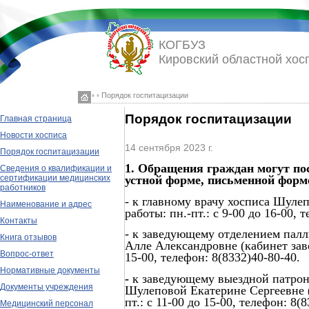
КОГБУЗ
Кировский областной хос
◦ ◦ Порядок госпитацизации
Порядок госпитацизации
Главная страница
Новости хосписа
14 сентября 2023 г.
Порядок госпитацизации
1.
Обращения граждан могут по
Сведения о квалификации и
устной форме, письменной форме
сертификации медицинских
работников
- к главному врачу хосписа Шуле
Наименование и адрес
работы: пн.-пт.: с 9-00 до 16-00, 
Контакты
- к заведующему отделением па
Книга отзывов
Алле Александровне (кабинет заве
Вопрос-ответ
15-00, телефон: 8(8332)40-80-40.
Нормативные документы
-
к заведующему выездной патро
Документы учреждения
Шулеповой Екатерине Сергеевне (
пт.: с 11-00 до 15-00, телефон: 8(
Медицинский персонал