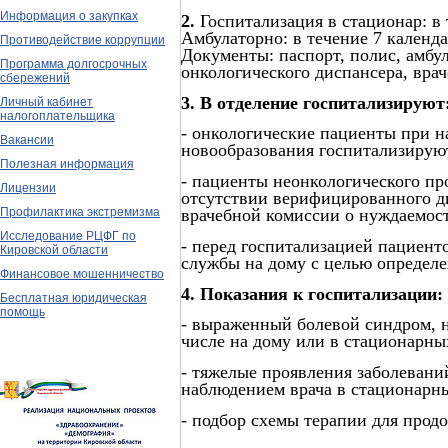
Информация о закупках
2.
Госпитализация в стационар: в
Амбулаторно: в течение 7 календ
Противодействие коррупции
Документы: паспорт, полис, амбу
Программа долгосрочных
онкологического диспансера, вра
сбережений
3. В отделение госпитализируют
Личный кабинет
налогоплательщика
- онкологические пациенты при н
Вакансии
новообразования госпитализирую
Полезная информация
- пациенты неонкологического пр
Лицензии
отсутствии верифицированного д
Профилактика экстремизма
врачебной комиссии о нуждаемос
Исследование РЦФГ по
- перед госпитализацией пациент
Кировской области
службы на дому с целью определе
Финансовое мошенничество
4. Показания к госпитализации:
Бесплатная юридическая
помощь
- выраженный болевой синдром, 
числе на дому или в стационарны
- тяжелые проявления заболевани
наблюдением врача в стационарн
- подбор схемы терапии для прод