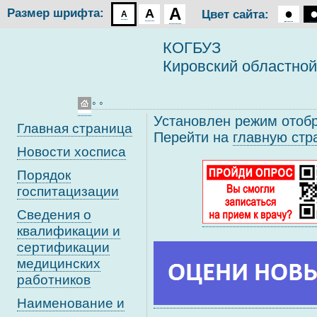
A
●
Размер шрифта:
A
Цвет сайта:
A
КОГБУЗ
Кировский областной
◦ ◦
Установлен режим отоб
Главная страница
Перейти на
главную стр
Новости хосписа
Порядок
госпитацизации
Сведения о
квалификации и
сертификации
медицинских
работников
Наименование и